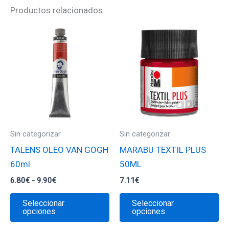
Productos relacionados
Sin categorizar
Sin categorizar
TALENS OLEO VAN GOGH
MARABU TEXTIL PLUS
60ml
50ML
Rango
6.80
€
-
9.90
€
7.11
€
de
Este
Es
precios:
Seleccionar
Seleccionar
desde
producto
pr
opciones
opciones
6.80€
tiene
ti
hasta