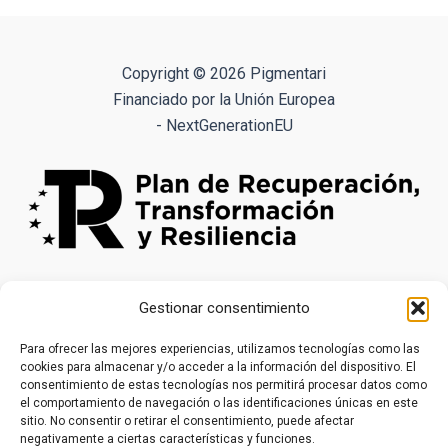
variantes.
Las
opciones
Copyright © 2026 Pigmentari
se
Financiado por la Unión Europea
pueden
- NextGenerationEU
elegir
en
la
página
de
producto
Gestionar consentimiento
Para ofrecer las mejores experiencias, utilizamos tecnologías como las
cookies para almacenar y/o acceder a la información del dispositivo. El
consentimiento de estas tecnologías nos permitirá procesar datos como
el comportamiento de navegación o las identificaciones únicas en este
sitio. No consentir o retirar el consentimiento, puede afectar
negativamente a ciertas características y funciones.