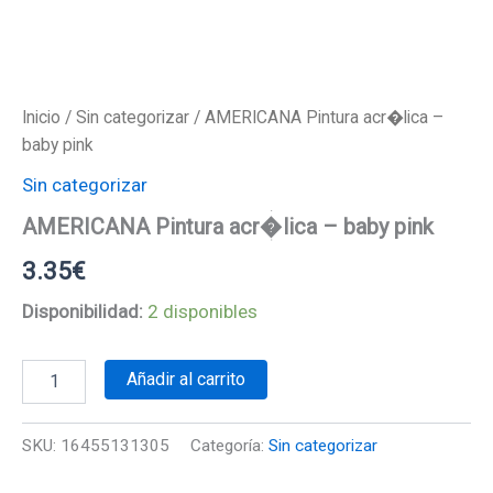
Inicio
/
Sin categorizar
/ AMERICANA Pintura acr�lica –
baby pink
Sin categorizar
AMERICANA Pintura acr�lica – baby pink
3.35
€
Disponibilidad:
2 disponibles
AMERICANA
Añadir al carrito
Pintura
acr�lica
-
SKU:
16455131305
Categoría:
Sin categorizar
baby
pink