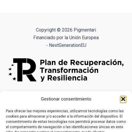
9.90€
múltiples
variantes.
Las
opciones
Copyright © 2026 Pigmentari
se
Financiado por la Unión Europea
pueden
- NextGenerationEU
elegir
en
la
página
de
producto
Gestionar consentimiento
Para ofrecer las mejores experiencias, utilizamos tecnologías como las
cookies para almacenar y/o acceder a la información del dispositivo. El
consentimiento de estas tecnologías nos permitirá procesar datos como
el comportamiento de navegación o las identificaciones únicas en este