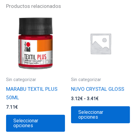
Productos relacionados
Sin categorizar
Sin categorizar
MARABU TEXTIL PLUS
NUVO CRYSTAL GLOSS
50ML
Rango
3.12
€
-
3.41
€
de
7.11
€
Es
precios:
Seleccionar
desde
Este
pr
opciones
Seleccionar
3.12€
producto
ti
opciones
hasta
3.41€
tiene
mú