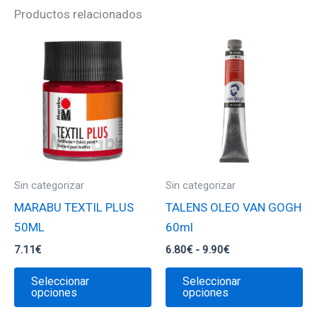
Productos relacionados
Sin categorizar
Sin categorizar
MARABU TEXTIL PLUS
TALENS OLEO VAN GOGH
50ML
60ml
Rango
7.11
€
6.80
€
-
9.90
€
de
Este
Es
precios:
Seleccionar
Seleccionar
desde
producto
pr
opciones
opciones
6.80€
tiene
ti
hasta