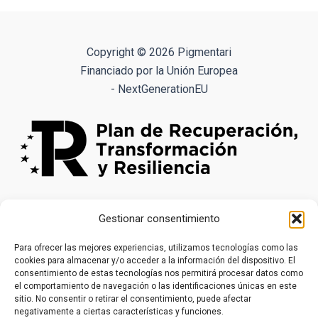
variantes.
Las
opciones
Copyright © 2026 Pigmentari
se
Financiado por la Unión Europea
pueden
- NextGenerationEU
elegir
en
la
página
de
producto
Gestionar consentimiento
Para ofrecer las mejores experiencias, utilizamos tecnologías como las
cookies para almacenar y/o acceder a la información del dispositivo. El
consentimiento de estas tecnologías nos permitirá procesar datos como
el comportamiento de navegación o las identificaciones únicas en este
sitio. No consentir o retirar el consentimiento, puede afectar
negativamente a ciertas características y funciones.