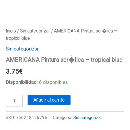
Inicio
/
Sin categorizar
/ AMERICANA Pintura acr�lica –
tropical blue
Sin categorizar
AMERICANA Pintura acr�lica – tropical blue
3.75
€
Disponibilidad:
6 disponibles
AMERICANA
Añadir al carrito
Pintura
acr�lica
-
SKU:
766218116796
Categoría:
Sin categorizar
tropical
blue