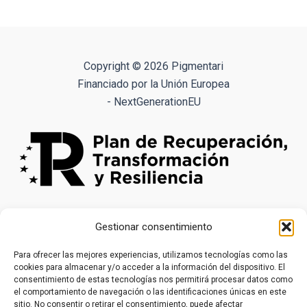
múltiples
variantes.
Las
opciones
Copyright © 2026 Pigmentari
se
Financiado por la Unión Europea
pueden
- NextGenerationEU
elegir
en
la
página
de
producto
Gestionar consentimiento
Para ofrecer las mejores experiencias, utilizamos tecnologías como las
cookies para almacenar y/o acceder a la información del dispositivo. El
consentimiento de estas tecnologías nos permitirá procesar datos como
el comportamiento de navegación o las identificaciones únicas en este
sitio. No consentir o retirar el consentimiento, puede afectar