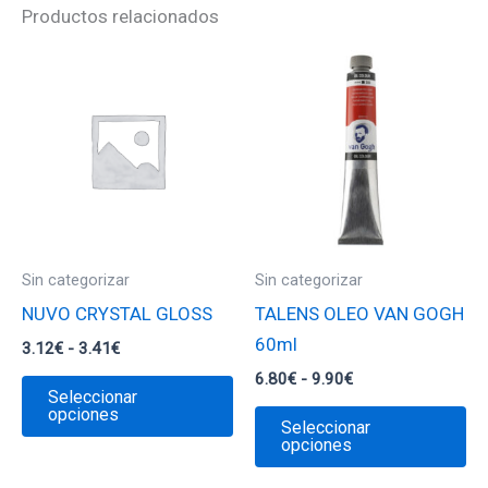
Productos relacionados
Sin categorizar
Sin categorizar
NUVO CRYSTAL GLOSS
TALENS OLEO VAN GOGH
60ml
Rango
3.12
€
-
3.41
€
de
Rango
6.80
€
-
9.90
€
Este
precios:
Seleccionar
de
desde
producto
Es
opciones
precios:
Seleccionar
3.12€
desde
tiene
pr
opciones
hasta
6.80€
3.41€
múltiples
ti
hasta