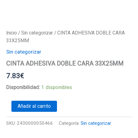
Inicio
/
Sin categorizar
/ CINTA ADHESIVA DOBLE CARA
33X25MM
Sin categorizar
CINTA ADHESIVA DOBLE CARA 33X25MM
7.83
€
Disponibilidad:
1 disponibles
CINTA
Añadir al carrito
ADHESIVA
DOBLE
CARA
SKU:
2430000050466
Categoría:
Sin categorizar
33X25MM
cantidad