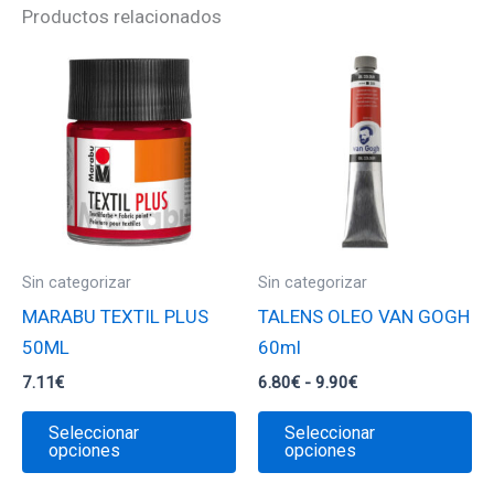
Productos relacionados
Sin categorizar
Sin categorizar
MARABU TEXTIL PLUS
TALENS OLEO VAN GOGH
50ML
60ml
Rango
7.11
€
6.80
€
-
9.90
€
de
Este
Es
precios:
Seleccionar
Seleccionar
desde
producto
pr
opciones
opciones
6.80€
tiene
ti
hasta