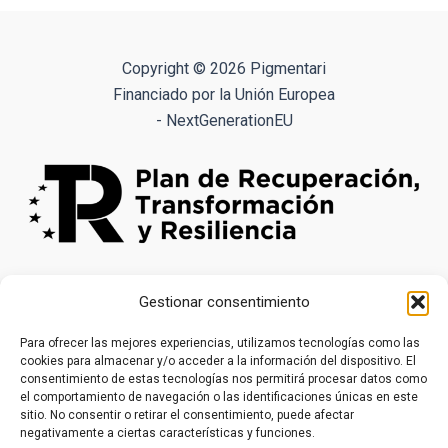
variantes.
Las
opciones
Copyright © 2026 Pigmentari
se
Financiado por la Unión Europea
pueden
- NextGenerationEU
elegir
en
la
página
de
producto
Gestionar consentimiento
Para ofrecer las mejores experiencias, utilizamos tecnologías como las
cookies para almacenar y/o acceder a la información del dispositivo. El
consentimiento de estas tecnologías nos permitirá procesar datos como
el comportamiento de navegación o las identificaciones únicas en este
sitio. No consentir o retirar el consentimiento, puede afectar
negativamente a ciertas características y funciones.