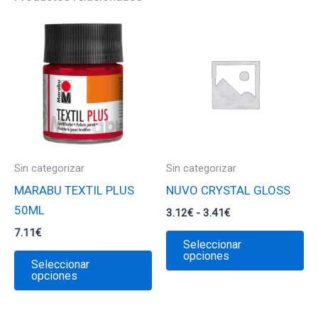
Sin categorizar
Sin categorizar
MARABU TEXTIL PLUS
NUVO CRYSTAL GLOSS
50ML
Rango
3.12
€
-
3.41
€
de
7.11
€
Es
precios:
Seleccionar
desde
Este
pr
opciones
Seleccionar
3.12€
producto
ti
opciones
hasta
3.41€
tiene
mú
múltiples
va