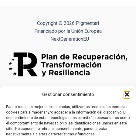
variantes.
Las
opciones
Copyright © 2026 Pigmentari
se
Financiado por la Unión Europea
pueden
- NextGenerationEU
elegir
en
la
página
de
producto
Gestionar consentimiento
Para ofrecer las mejores experiencias, utilizamos tecnologías como las
cookies para almacenar y/o acceder a la información del dispositivo. El
consentimiento de estas tecnologías nos permitirá procesar datos como
el comportamiento de navegación o las identificaciones únicas en este
sitio. No consentir o retirar el consentimiento, puede afectar
negativamente a ciertas características y funciones.