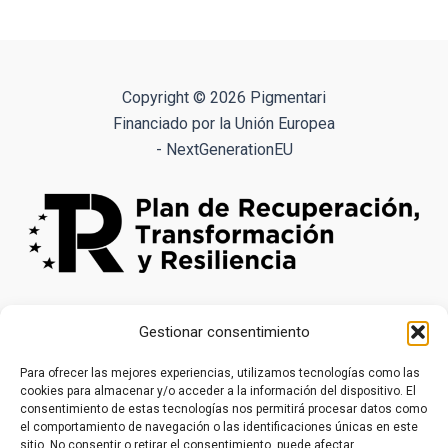
3.41€
múltiples
variantes.
Las
opciones
Copyright © 2026 Pigmentari
se
Financiado por la Unión Europea
pueden
- NextGenerationEU
elegir
en
la
página
de
producto
Gestionar consentimiento
Para ofrecer las mejores experiencias, utilizamos tecnologías como las
cookies para almacenar y/o acceder a la información del dispositivo. El
consentimiento de estas tecnologías nos permitirá procesar datos como
el comportamiento de navegación o las identificaciones únicas en este
sitio. No consentir o retirar el consentimiento, puede afectar