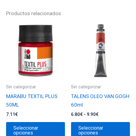
Productos relacionados
Sin categorizar
Sin categorizar
MARABU TEXTIL PLUS
TALENS OLEO VAN GOGH
50ML
60ml
Rango
7.11
€
6.80
€
-
9.90
€
de
Este
Es
precios:
Seleccionar
Seleccionar
desde
producto
pr
opciones
opciones