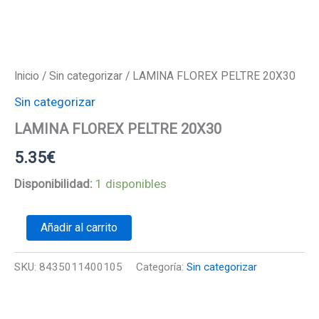
Inicio
/
Sin categorizar
/ LAMINA FLOREX PELTRE 20X30
Sin categorizar
LAMINA FLOREX PELTRE 20X30
5.35
€
Disponibilidad:
1 disponibles
LAMINA
Añadir al carrito
FLOREX
PELTRE
20X30
SKU:
8435011400105
Categoría:
Sin categorizar
cantidad