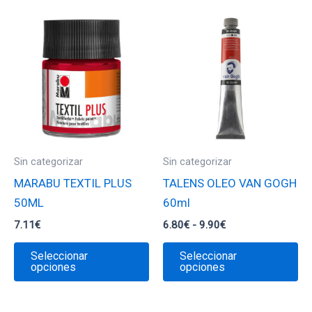
Sin categorizar
Sin categorizar
MARABU TEXTIL PLUS
TALENS OLEO VAN GOGH
50ML
60ml
Rango
7.11
€
6.80
€
-
9.90
€
de
Este
Es
precios:
Seleccionar
Seleccionar
desde
producto
pr
opciones
opciones
6.80€
tiene
ti
hasta
9.90€
múltiples
mú