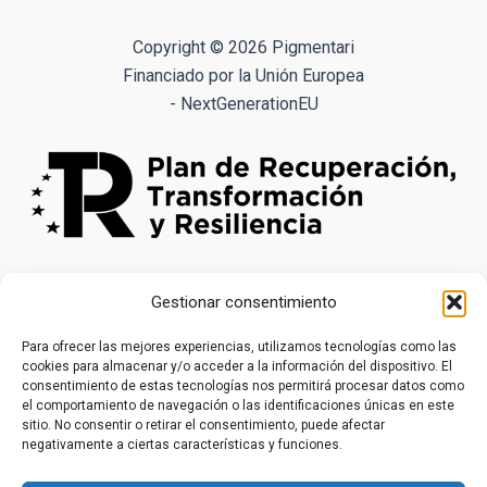
Las
opciones
Copyright © 2026 Pigmentari
se
Financiado por la Unión Europea
pueden
- NextGenerationEU
elegir
en
la
página
de
producto
Gestionar consentimiento
Para ofrecer las mejores experiencias, utilizamos tecnologías como las
cookies para almacenar y/o acceder a la información del dispositivo. El
consentimiento de estas tecnologías nos permitirá procesar datos como
el comportamiento de navegación o las identificaciones únicas en este
sitio. No consentir o retirar el consentimiento, puede afectar
negativamente a ciertas características y funciones.