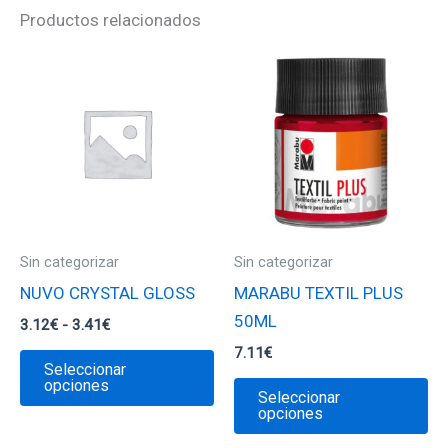
Productos relacionados
Sin categorizar
Sin categorizar
NUVO CRYSTAL GLOSS
MARABU TEXTIL PLUS
50ML
Rango
3.12
€
-
3.41
€
de
7.11
€
Este
precios:
Seleccionar
desde
producto
Es
opciones
Seleccionar
3.12€
tiene
pr
opciones
hasta
3.41€
múltiples
ti