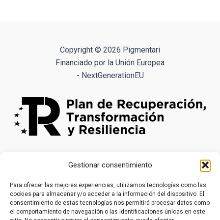
9.90€
múltiples
variantes.
Las
opciones
Copyright © 2026 Pigmentari
se
Financiado por la Unión Europea
pueden
- NextGenerationEU
elegir
en
la
página
de
producto
Gestionar consentimiento
Para ofrecer las mejores experiencias, utilizamos tecnologías como las
cookies para almacenar y/o acceder a la información del dispositivo. El
consentimiento de estas tecnologías nos permitirá procesar datos como
el comportamiento de navegación o las identificaciones únicas en este