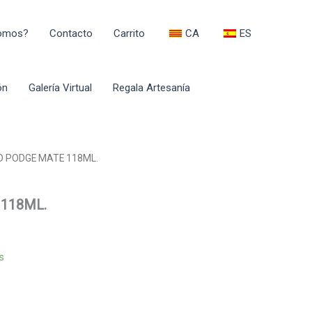
Somos?
Contacto
Carrito
CA
ES
ón
Galería Virtual
Regala Artesanía
D PODGE MATE 118ML.
118ML.
s