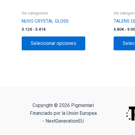
Sin categorizar
Sin categori
NUVO CRYSTAL GLOSS
TALENS O
Rango
3.12
€
-
3.41
€
6.80
€
-
9.9
de
Este
precios:
Seleccionar opciones
Selec
producto
desde
3.12€
tiene
hasta
múltiples
3.41€
variantes.
Las
opciones
se
pueden
elegir
Copyright © 2026 Pigmentari
en
Financiado por la Unión Europea
la
- NextGenerationEU
página
de