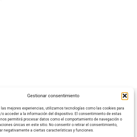
Este
producto
tiene
múltiples
variantes.
Las
opciones
se
Gestionar consentimiento
pueden
elegir
r las mejores experiencias, utilizamos tecnologías como las cookies para
en
/o acceder a la información del dispositivo. El consentimiento de estas
la
 nos permitirá procesar datos como el comportamiento de navegación o
caciones únicas en este sitio. No consentir o retirar el consentimiento,
página
ar negativamente a ciertas características y funciones.
de