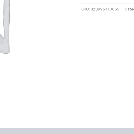
MATE
118ML.
SKU:
028995113055
Cate
cantidad