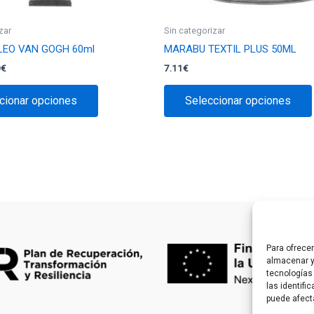
zar
Sin categorizar
LEO VAN GOGH 60ml
MARABU TEXTIL PLUS 50ML
Rango
0
€
7.11
€
de
Este
precios:
cionar opciones
Seleccionar opciones
producto
desde
6.80€
tiene
hasta
múltiples
9.90€
variantes.
Las
opciones
se
pueden
elegir
Para ofrece
en
almacenar y
la
tecnologías
las identifi
página
puede afect
de