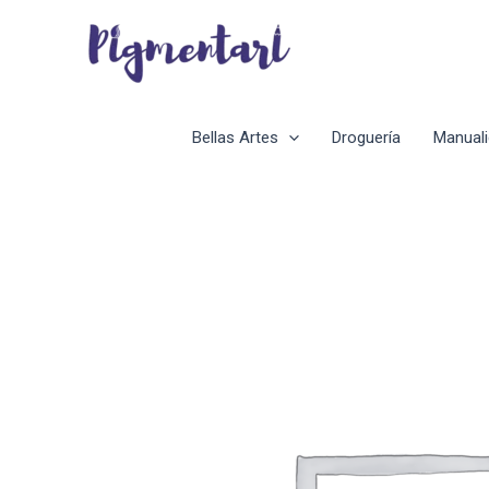
Ir
al
contenido
Bellas Artes
Droguería
Manual