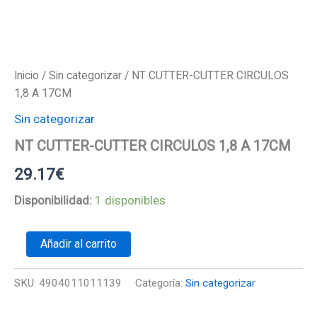
Inicio
/
Sin categorizar
/ NT CUTTER-CUTTER CIRCULOS
1,8 A 17CM
Sin categorizar
NT CUTTER-CUTTER CIRCULOS 1,8 A 17CM
29.17
€
Disponibilidad:
1 disponibles
NT
Añadir al carrito
CUTTER-
CUTTER
CIRCULOS
SKU:
4904011011139
Categoría:
Sin categorizar
1,8
A