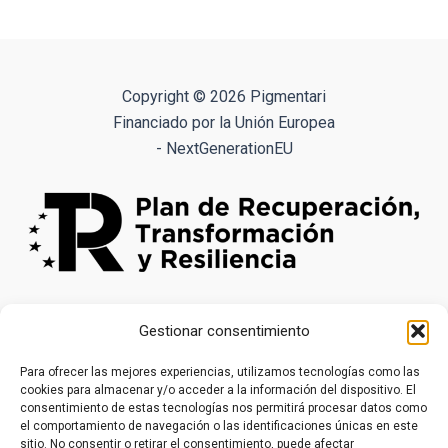
múltiples
variantes.
Las
opciones
Copyright © 2026 Pigmentari
se
Financiado por la Unión Europea
pueden
- NextGenerationEU
elegir
en
la
página
de
producto
Gestionar consentimiento
Para ofrecer las mejores experiencias, utilizamos tecnologías como las
cookies para almacenar y/o acceder a la información del dispositivo. El
consentimiento de estas tecnologías nos permitirá procesar datos como
el comportamiento de navegación o las identificaciones únicas en este
sitio. No consentir o retirar el consentimiento, puede afectar