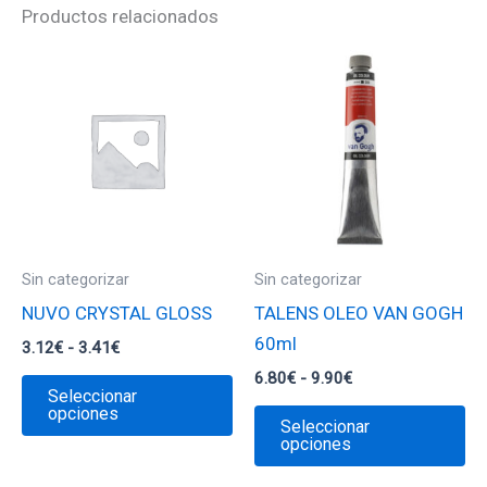
Productos relacionados
Sin categorizar
Sin categorizar
NUVO CRYSTAL GLOSS
TALENS OLEO VAN GOGH
60ml
Rango
3.12
€
-
3.41
€
de
Rango
6.80
€
-
9.90
€
Este
precios:
Seleccionar
de
desde
producto
Es
opciones
precios:
Seleccionar
3.12€
desde
tiene
pr
opciones
hasta
6.80€
3.41€
múltiples
ti
hasta