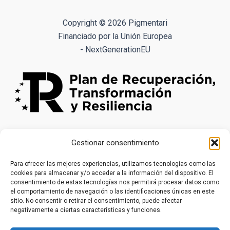
Las
opciones
Copyright © 2026 Pigmentari
se
Financiado por la Unión Europea
pueden
- NextGenerationEU
elegir
en
la
página
de
producto
Gestionar consentimiento
Para ofrecer las mejores experiencias, utilizamos tecnologías como las
cookies para almacenar y/o acceder a la información del dispositivo. El
consentimiento de estas tecnologías nos permitirá procesar datos como
el comportamiento de navegación o las identificaciones únicas en este
sitio. No consentir o retirar el consentimiento, puede afectar
negativamente a ciertas características y funciones.