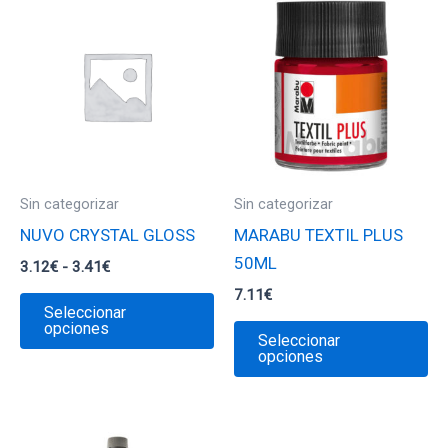
Sin categorizar
Sin categorizar
NUVO CRYSTAL GLOSS
MARABU TEXTIL PLUS
50ML
Rango
3.12
€
-
3.41
€
de
7.11
€
Este
precios:
Seleccionar
desde
producto
Es
opciones
Seleccionar
3.12€
tiene
pr
opciones
hasta
3.41€
múltiples
ti
variantes.
mú
Las
va