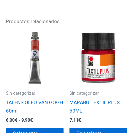
Productos relacionados
Sin categorizar
Sin categorizar
TALENS OLEO VAN GOGH
MARABU TEXTIL PLUS
60ml
50ML
Rango
6.80
€
-
9.90
€
7.11
€
de
Este
Es
precios: