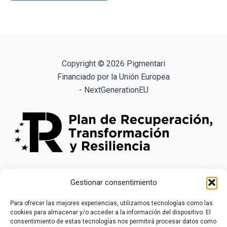
tiene
hasta
3.41€
múltiples
variantes.
Las
opciones
Copyright © 2026 Pigmentari
se
Financiado por la Unión Europea
pueden
- NextGenerationEU
elegir
en
la
página
de
producto
Gestionar consentimiento
Para ofrecer las mejores experiencias, utilizamos tecnologías como las
cookies para almacenar y/o acceder a la información del dispositivo. El
consentimiento de estas tecnologías nos permitirá procesar datos como