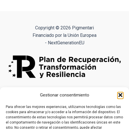
9.90€
múltiples
variantes.
Las
opciones
Copyright © 2026 Pigmentari
se
Financiado por la Unión Europea
pueden
- NextGenerationEU
elegir
en
la
página
de
producto
Gestionar consentimiento
Para ofrecer las mejores experiencias, utilizamos tecnologías como las
cookies para almacenar y/o acceder a la información del dispositivo. El
consentimiento de estas tecnologías nos permitirá procesar datos como
el comportamiento de navegación o las identificaciones únicas en este
sitio. No consentir o retirar el consentimiento, puede afectar