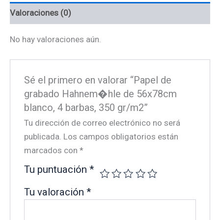
barbas,
Valoraciones (0)
350
gr/m2
cantidad
No hay valoraciones aún.
Sé el primero en valorar “Papel de
grabado Hahnem�hle de 56x78cm
blanco, 4 barbas, 350 gr/m2”
Tu dirección de correo electrónico no será
publicada.
Los campos obligatorios están
marcados con
*
Tu puntuación
*
Tu valoración
*