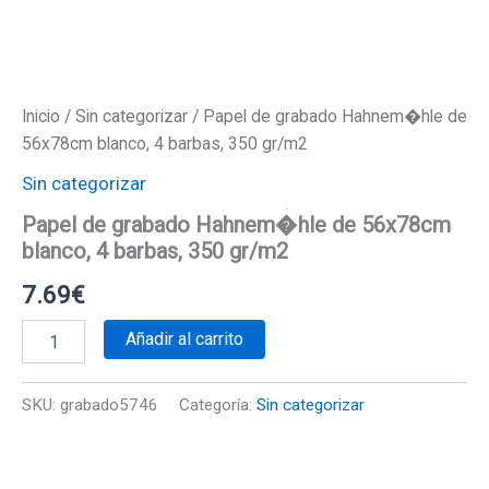
Inicio
/
Sin categorizar
/ Papel de grabado Hahnem�hle de
56x78cm blanco, 4 barbas, 350 gr/m2
Sin categorizar
Papel de grabado Hahnem�hle de 56x78cm
blanco, 4 barbas, 350 gr/m2
7.69
€
Papel
Añadir al carrito
de
grabado
Hahnem�hle
SKU:
grabado5746
Categoría:
Sin categorizar
de
56x78cm
blanco,
4