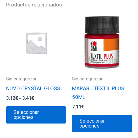
Productos relacionados
Sin categorizar
Sin categorizar
NUVO CRYSTAL GLOSS
MARABU TEXTIL PLUS
50ML
Rango
3.12
€
-
3.41
€
de
7.11
€
Este
precios:
Seleccionar
desde
producto
Es
opciones
Seleccionar
3.12€
tiene
pr
opciones
hasta
3.41€
múltiples
ti