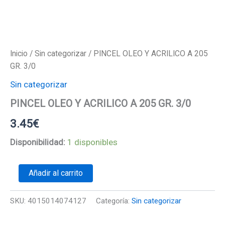
Inicio
/
Sin categorizar
/ PINCEL OLEO Y ACRILICO A 205
GR. 3/0
Sin categorizar
PINCEL OLEO Y ACRILICO A 205 GR. 3/0
3.45
€
Disponibilidad:
1 disponibles
PINCEL
Añadir al carrito
OLEO
Y
ACRILICO
SKU:
4015014074127
Categoría:
Sin categorizar
A
205