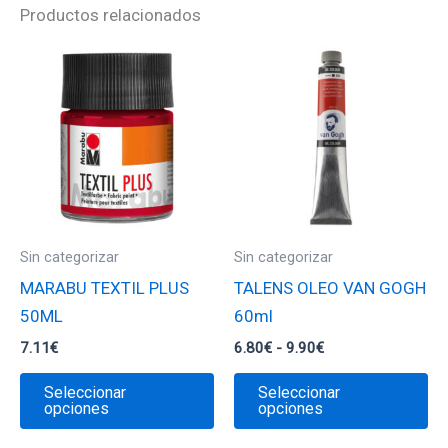
Productos relacionados
Sin categorizar
Sin categorizar
MARABU TEXTIL PLUS
TALENS OLEO VAN GOGH
50ML
60ml
Rango
7.11
€
6.80
€
-
9.90
€
de
Este
Es
precios:
Seleccionar
Seleccionar
desde
producto
pr
opciones
opciones
6.80€
tiene
ti
hasta