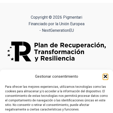
variantes.
Las
opciones
Copyright © 2026 Pigmentari
se
Financiado por la Unión Europea
pueden
- NextGenerationEU
elegir
en
la
página
de
producto
Gestionar consentimiento
Para ofrecer las mejores experiencias, utilizamos tecnologías como las
cookies para almacenar y/o acceder a la información del dispositivo. El
consentimiento de estas tecnologías nos permitirá procesar datos como
el comportamiento de navegación o las identificaciones únicas en este
sitio. No consentir o retirar el consentimiento, puede afectar
negativamente a ciertas características y funciones.