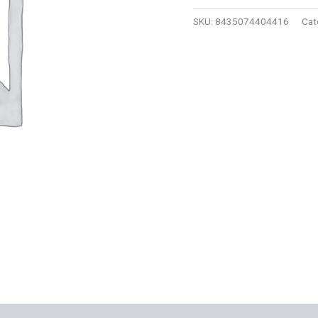
ADHESIVO
cantidad
SKU:
8435074404416
Cat