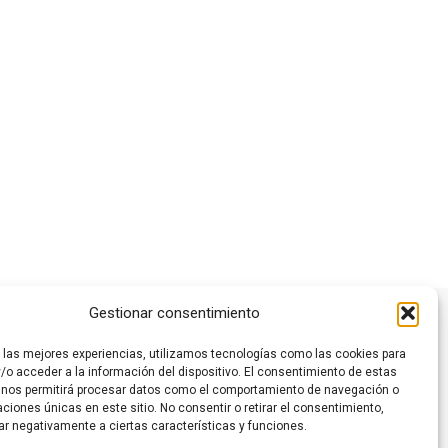
Este
producto
tiene
múltiples
variantes.
Las
opciones
se
Gestionar consentimiento
pueden
elegir
r las mejores experiencias, utilizamos tecnologías como las cookies para
en
/o acceder a la información del dispositivo. El consentimiento de estas
la
 nos permitirá procesar datos como el comportamiento de navegación o
caciones únicas en este sitio. No consentir o retirar el consentimiento,
página
ar negativamente a ciertas características y funciones.
de