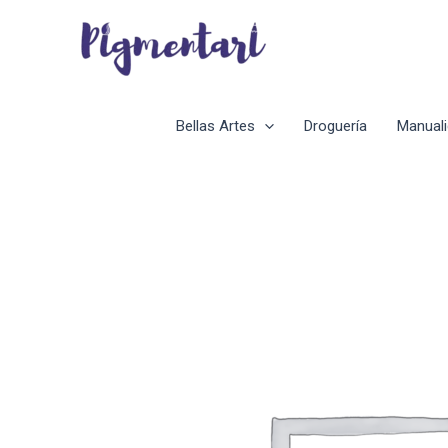
Ir
al
contenido
Bellas Artes
Droguería
Manual