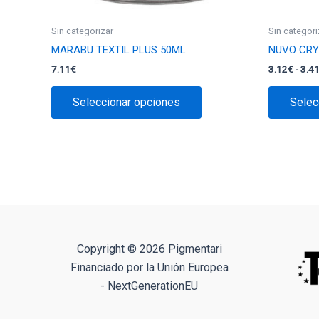
Sin categorizar
Sin categori
MARABU TEXTIL PLUS 50ML
NUVO CRY
7.11
€
3.12
€
-
3.4
Este
Seleccionar opciones
Selec
producto
tiene
múltiples
variantes.
Las
opciones
se
pueden
elegir
Copyright © 2026 Pigmentari
en
Financiado por la Unión Europea
la
- NextGenerationEU
página
de