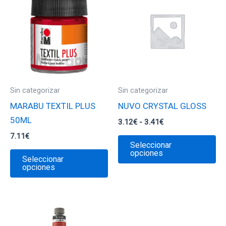
Sin categorizar
Sin categorizar
MARABU TEXTIL PLUS
NUVO CRYSTAL GLOSS
50ML
Rango
3.12
€
-
3.41
€
de
7.11
€
Es
precios:
Seleccionar
desde
Este
pr
opciones
Seleccionar
3.12€
producto
ti
opciones
hasta
3.41€
tiene
mú
múltiples
va
variantes.
La
Las
op