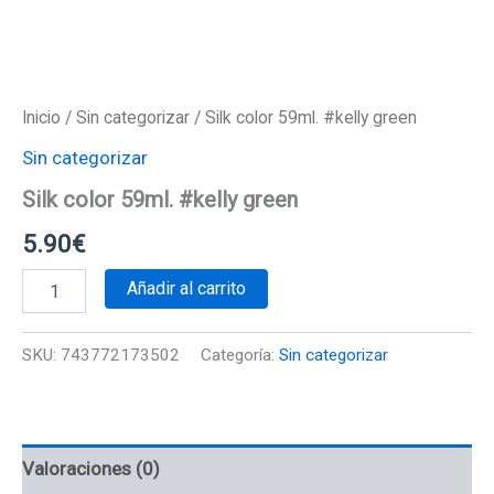
Inicio
/
Sin categorizar
/ Silk color 59ml. #kelly green
Sin categorizar
Silk color 59ml. #kelly green
5.90
€
Silk
Añadir al carrito
color
59ml.
#kelly
SKU:
743772173502
Categoría:
Sin categorizar
green
cantidad
Valoraciones (0)