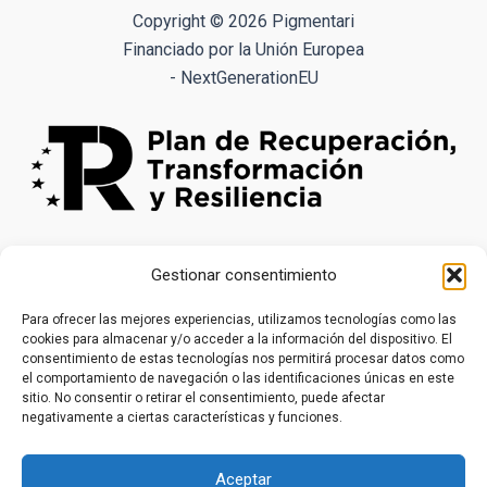
opciones
Copyright © 2026 Pigmentari
se
Financiado por la Unión Europea
pueden
- NextGenerationEU
elegir
en
la
página
de
producto
Gestionar consentimiento
Para ofrecer las mejores experiencias, utilizamos tecnologías como las
cookies para almacenar y/o acceder a la información del dispositivo. El
consentimiento de estas tecnologías nos permitirá procesar datos como
el comportamiento de navegación o las identificaciones únicas en este
sitio. No consentir o retirar el consentimiento, puede afectar
negativamente a ciertas características y funciones.
Aceptar