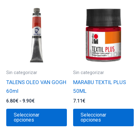
Sin categorizar
Sin categorizar
TALENS OLEO VAN GOGH
MARABU TEXTIL PLUS
60ml
50ML
Rango
6.80
€
-
9.90
€
7.11
€
de
Este
Es
precios:
Seleccionar
Seleccionar
desde
producto
pr
opciones
opciones
6.80€
tiene
ti
hasta
9.90€
múltiples
mú