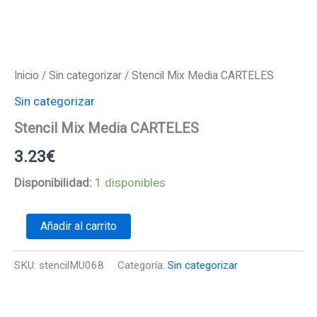
Inicio
/
Sin categorizar
/ Stencil Mix Media CARTELES
Sin categorizar
Stencil Mix Media CARTELES
3.23
€
Disponibilidad:
1 disponibles
Stencil
Añadir al carrito
Mix
Media
CARTELES
SKU:
stencilMU068
Categoría:
Sin categorizar
cantidad