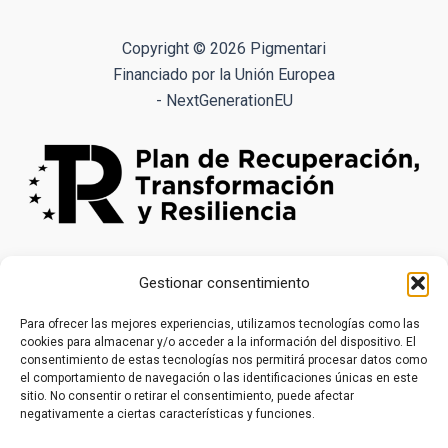
Las
opciones
Copyright © 2026 Pigmentari
se
Financiado por la Unión Europea
pueden
- NextGenerationEU
elegir
en
la
página
de
producto
Gestionar consentimiento
Para ofrecer las mejores experiencias, utilizamos tecnologías como las
cookies para almacenar y/o acceder a la información del dispositivo. El
consentimiento de estas tecnologías nos permitirá procesar datos como
el comportamiento de navegación o las identificaciones únicas en este
sitio. No consentir o retirar el consentimiento, puede afectar
negativamente a ciertas características y funciones.