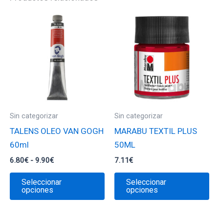
Sin categorizar
Sin categorizar
TALENS OLEO VAN GOGH
MARABU TEXTIL PLUS
60ml
50ML
Rango
6.80
€
-
9.90
€
7.11
€
de
Este
Es
precios:
Seleccionar
Seleccionar
desde
producto
pr
opciones
opciones
6.80€
tiene
ti
hasta
9.90€
múltiples
mú