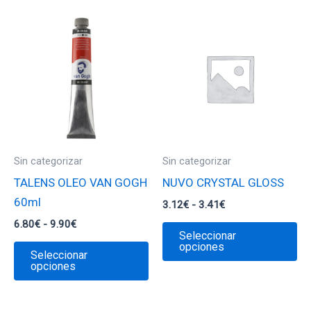
Sin categorizar
Sin categorizar
TALENS OLEO VAN GOGH
NUVO CRYSTAL GLOSS
60ml
Rango
3.12
€
-
3.41
€
de
Rango
6.80
€
-
9.90
€
Es
precios:
Seleccionar
de
desde
Este
pr
opciones
precios:
Seleccionar
3.12€
desde
producto
ti
opciones
hasta
6.80€
3.41€
tiene
mú
hasta
9.90€
múltiples
va