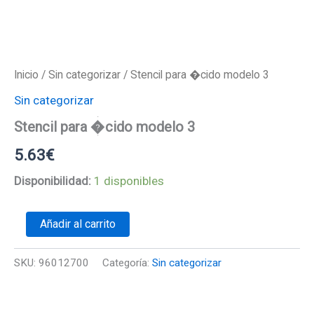
Inicio
/
Sin categorizar
/ Stencil para �cido modelo 3
Sin categorizar
Stencil para �cido modelo 3
5.63
€
Disponibilidad:
1 disponibles
Stencil
Añadir al carrito
para
�cido
modelo
SKU:
96012700
Categoría:
Sin categorizar
3
cantidad