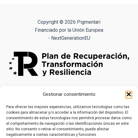
variantes.
Las
opciones
Copyright © 2026 Pigmentari
se
Financiado por la Unión Europea
pueden
- NextGenerationEU
elegir
en
la
página
de
producto
Gestionar consentimiento
Para ofrecer las mejores experiencias, utilizamos tecnologías como las
cookies para almacenar y/o acceder a la información del dispositivo. El
consentimiento de estas tecnologías nos permitirá procesar datos como
el comportamiento de navegación o las identificaciones únicas en este
sitio. No consentir o retirar el consentimiento, puede afectar
negativamente a ciertas características y funciones.