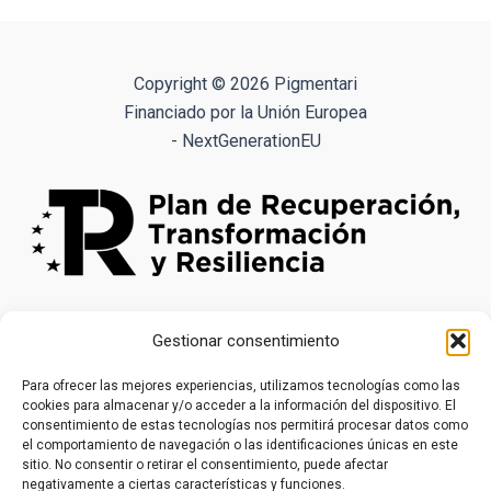
variantes.
Las
opciones
Copyright © 2026 Pigmentari
se
Financiado por la Unión Europea
pueden
- NextGenerationEU
elegir
en
la
página
de
producto
Gestionar consentimiento
Para ofrecer las mejores experiencias, utilizamos tecnologías como las
cookies para almacenar y/o acceder a la información del dispositivo. El
consentimiento de estas tecnologías nos permitirá procesar datos como
el comportamiento de navegación o las identificaciones únicas en este
sitio. No consentir o retirar el consentimiento, puede afectar
negativamente a ciertas características y funciones.