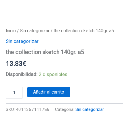
Inicio
/
Sin categorizar
/ the collection sketch 140gr. a5
Sin categorizar
the collection sketch 140gr. a5
13.83
€
Disponibilidad:
2 disponibles
the
Añadir al carrito
collection
sketch
140gr.
SKU:
4011367111786
Categoría:
Sin categorizar
a5
cantidad