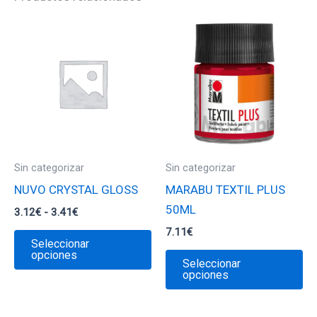
Sin categorizar
Sin categorizar
NUVO CRYSTAL GLOSS
MARABU TEXTIL PLUS
50ML
Rango
3.12
€
-
3.41
€
de
7.11
€
Este
precios:
Seleccionar
desde
producto
Es
opciones
Seleccionar
3.12€
tiene
pr
opciones
hasta
3.41€
múltiples
ti
variantes.
mú