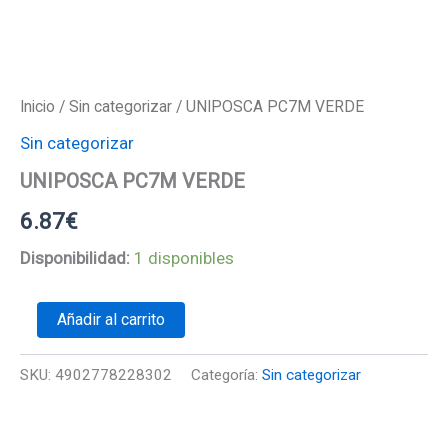
Inicio
/
Sin categorizar
/ UNIPOSCA PC7M VERDE
Sin categorizar
UNIPOSCA PC7M VERDE
6.87
€
Disponibilidad:
1 disponibles
UNIPOSCA
Añadir al carrito
PC7M
VERDE
cantidad
SKU:
4902778228302
Categoría:
Sin categorizar