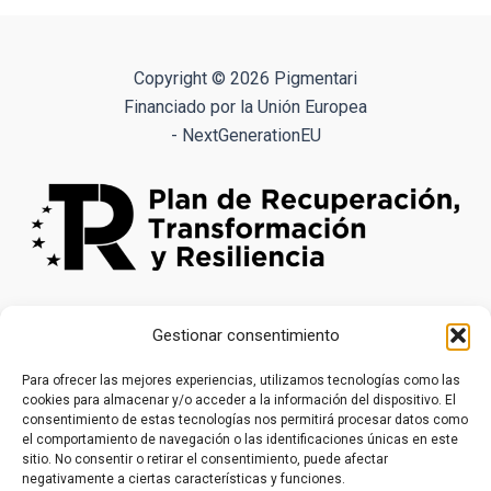
variantes.
Las
opciones
Copyright © 2026 Pigmentari
se
Financiado por la Unión Europea
pueden
- NextGenerationEU
elegir
en
la
página
de
producto
Gestionar consentimiento
Para ofrecer las mejores experiencias, utilizamos tecnologías como las
cookies para almacenar y/o acceder a la información del dispositivo. El
consentimiento de estas tecnologías nos permitirá procesar datos como
el comportamiento de navegación o las identificaciones únicas en este
sitio. No consentir o retirar el consentimiento, puede afectar
negativamente a ciertas características y funciones.