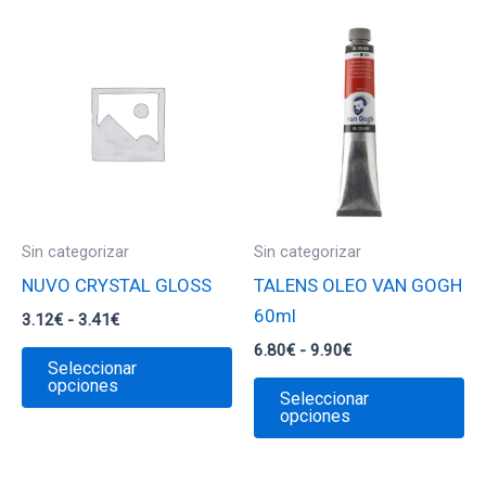
Sin categorizar
Sin categorizar
NUVO CRYSTAL GLOSS
TALENS OLEO VAN GOGH
60ml
Rango
3.12
€
-
3.41
€
de
Rango
6.80
€
-
9.90
€
Este
precios:
Seleccionar
de
desde
producto
Es
opciones
precios:
Seleccionar
3.12€
desde
tiene
pr
opciones
hasta
6.80€
3.41€
múltiples
ti
hasta
9.90€
variantes.
mú