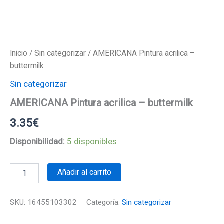
Inicio
/
Sin categorizar
/ AMERICANA Pintura acrilica –
buttermilk
Sin categorizar
AMERICANA Pintura acrilica – buttermilk
3.35
€
Disponibilidad:
5 disponibles
AMERICANA
Añadir al carrito
Pintura
acrilica
-
SKU:
16455103302
Categoría:
Sin categorizar
buttermilk
cantidad