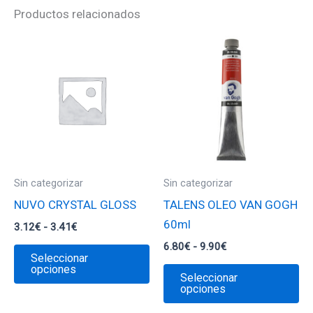
Productos relacionados
Sin categorizar
Sin categorizar
NUVO CRYSTAL GLOSS
TALENS OLEO VAN GOGH
60ml
Rango
3.12
€
-
3.41
€
de
Rango
6.80
€
-
9.90
€
Este
precios:
Seleccionar
de
desde
producto
Es
opciones
precios:
Seleccionar
3.12€
desde
tiene
pr
opciones
hasta
6.80€
3.41€
múltiples
ti
hasta