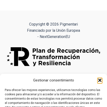
múltiples
variantes.
Las
opciones
Copyright © 2026 Pigmentari
se
Financiado por la Unión Europea
pueden
- NextGenerationEU
elegir
en
la
página
de
producto
Gestionar consentimiento
Para ofrecer las mejores experiencias, utilizamos tecnologías como las
cookies para almacenar y/o acceder a la información del dispositivo. El
consentimiento de estas tecnologías nos permitirá procesar datos como
el comportamiento de navegación o las identificaciones únicas en este