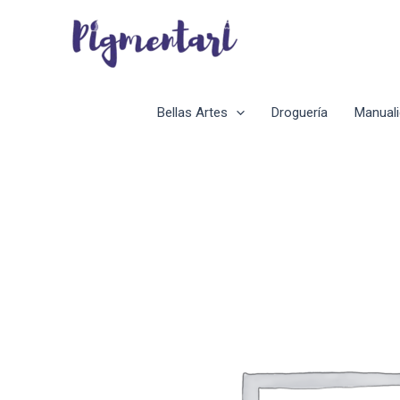
Ir
al
contenido
Bellas Artes
Droguería
Manual