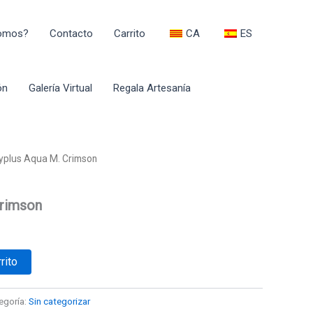
Somos?
Contacto
Carrito
CA
ES
ón
Galería Virtual
Regala Artesanía
typlus Aqua M. Crimson
Crimson
rito
egoría:
Sin categorizar