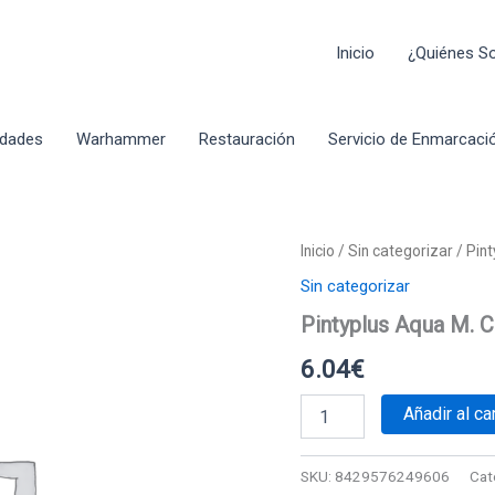
Inicio
¿Quiénes 
idades
Warhammer
Restauración
Servicio de Enmarcaci
Inicio
/
Sin categorizar
/ Pin
Sin categorizar
Pintyplus Aqua M. 
6.04
€
Pintyplus
Añadir al car
Aqua
M.
Crimson
SKU:
8429576249606
Cat
cantidad