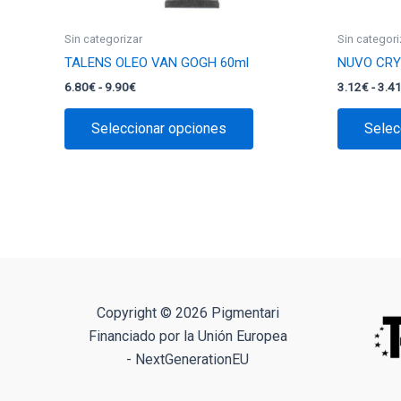
Sin categorizar
Sin categori
TALENS OLEO VAN GOGH 60ml
NUVO CRY
Rango
6.80
€
-
9.90
€
3.12
€
-
3.4
de
Este
precios:
Seleccionar opciones
Selec
producto
desde
6.80€
tiene
hasta
múltiples
9.90€
variantes.
Las
opciones
se
pueden
elegir
Copyright © 2026 Pigmentari
en
Financiado por la Unión Europea
la
- NextGenerationEU
página
de