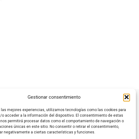
Este
producto
tiene
múltiples
variantes.
Las
opciones
se
Gestionar consentimiento
pueden
elegir
r las mejores experiencias, utilizamos tecnologías como las cookies para
en
/o acceder a la información del dispositivo. El consentimiento de estas
la
 nos permitirá procesar datos como el comportamiento de navegación o
caciones únicas en este sitio. No consentir o retirar el consentimiento,
página
ar negativamente a ciertas características y funciones.
de