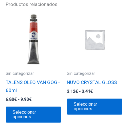
Productos relacionados
Sin categorizar
Sin categorizar
TALENS OLEO VAN GOGH
NUVO CRYSTAL GLOSS
60ml
Rango
3.12
€
-
3.41
€
de
Rango
6.80
€
-
9.90
€
Es
precios:
Seleccionar
de
desde
Este
pr
opciones
precios:
Seleccionar
3.12€
desde
producto
ti
opciones
hasta
6.80€
3.41€
tiene
mú
hasta