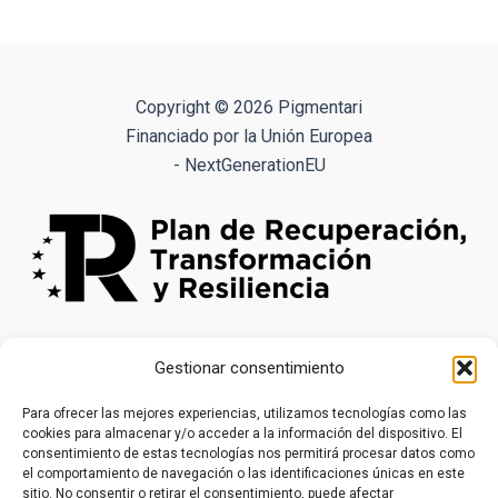
múltiples
variantes.
Las
opciones
Copyright © 2026 Pigmentari
se
Financiado por la Unión Europea
pueden
- NextGenerationEU
elegir
en
la
página
de
producto
Gestionar consentimiento
Para ofrecer las mejores experiencias, utilizamos tecnologías como las
cookies para almacenar y/o acceder a la información del dispositivo. El
consentimiento de estas tecnologías nos permitirá procesar datos como
el comportamiento de navegación o las identificaciones únicas en este
sitio. No consentir o retirar el consentimiento, puede afectar