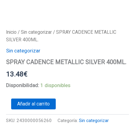
Inicio
/
Sin categorizar
/ SPRAY CADENCE METALLIC
SILVER 400ML.
Sin categorizar
SPRAY CADENCE METALLIC SILVER 400ML.
13.48
€
Disponibilidad:
1 disponibles
SPRAY
Añadir al carrito
CADENCE
METALLIC
SILVER
SKU:
2430000056260
Categoría:
Sin categorizar
400ML.
cantidad